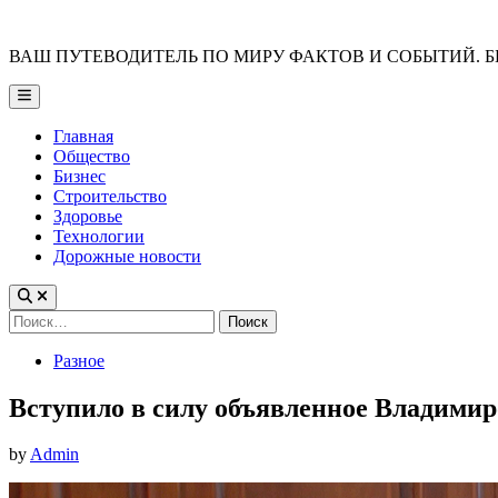
Skip
to
ВАШ ПУТЕВОДИТЕЛЬ ПО МИРУ ФАКТОВ И СОБЫТИЙ. Б
content
Main
Menu
Главная
Общество
Бизнес
Строительство
Здоровье
Технологии
Дорожные новости
Найти:
Posted
Разное
in
Вступило в силу объявленное Владими
by
Admin