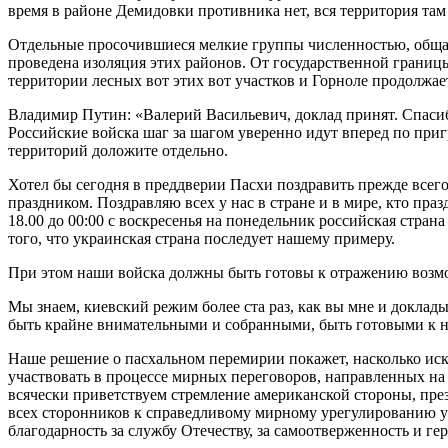
время в районе Демидовки противника нет, вся территория там
Отдельные просочившиеся мелкие группы численностью, общая 
проведена изоляция этих районов. От государственной границы
территории лесных вот этих вот участков и Горноле продолжае
Владимир Путин: «Валерий Васильевич, доклад принят. Спасиб
Российские войска шаг за шагом уверенно идут вперед по приг
территорий доложите отдельно.
Хотел бы сегодня в преддверии Пасхи поздравить прежде все
праздником. Поздравляю всех у нас в стране и в мире, кто пр
18.00 до 00:00 с воскресенья на понедельник российская стран
того, что украинская страна последует нашему примеру.
При этом наши войска должны быть готовы к отражению возм
Мы знаем, киевский режим более ста раз, как вы мне и докла
быть крайне внимательными и собранными, быть готовыми к н
Наше решение о пасхальном перемирии покажет, насколько искр
участвовать в процессе мирных переговоров, направленных на 
всячески приветствуем стремление американской стороны, пре
всех сторонников к справедливому мирному урегулированию у
благодарность за службу Отечеству, за самоотверженность и ге