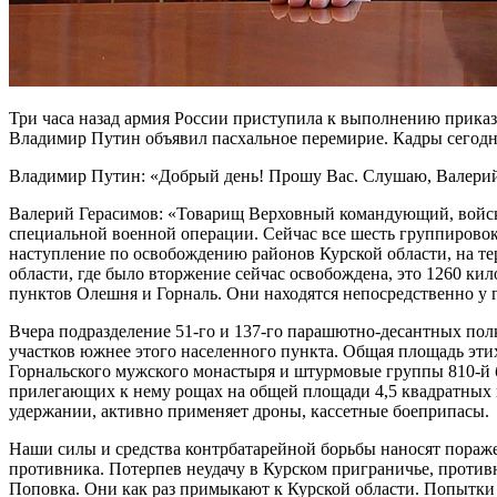
Три часа назад армия России приступила к выполнению приказа
Владимир Путин объявил пасхальное перемирие. Кадры сегодн
Владимир Путин: «Добрый день! Прошу Вас. Слушаю, Валерий
Валерий Герасимов: «Товарищ Верховный командующий, войск
специальной военной операции. Сейчас все шесть группировок
наступление по освобождению районов Курской области, на т
области, где было вторжение сейчас освобождена, это 1260 кил
пунктов Олешня и Горналь. Они находятся непосредственно у 
Вчера подразделение 51-го и 137-го парашютно-десантных пол
участков южнее этого населенного пункта. Общая площадь этих
Горнальского мужского монастыря и штурмовые группы 810-й б
прилегающих к нему рощах на общей площади 4,5 квадратных к
удержании, активно применяет дроны, кассетные боеприпасы.
Наши силы и средства контрбатарейной борьбы наносят пораж
противника. Потерпев неудачу в Курском приграничье, против
Поповка. Они как раз примыкают к Курской области. Попытки