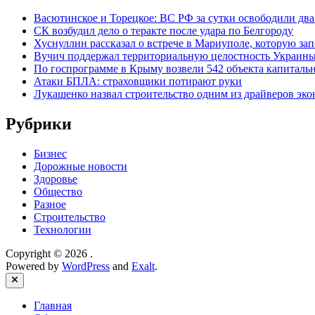
Васютинское и Торецкое: ВС РФ за сутки освободили дв
СК возбудил дело о теракте после удара по Белгороду
Хуснуллин рассказал о встрече в Мариуполе, которую за
Вучич поддержал территориальную целостность Украины 
По госпрограмме в Крыму возвели 542 объекта капитальн
Атаки БПЛА: страховщики потирают руки
Лукашенко назвал строительство одним из драйверов эк
Рубрики
Бизнес
Дорожные новости
Здоровье
Общество
Разное
Строительство
Технологии
Copyright © 2026
.
Powered by
WordPress
and
Exalt
.
Close
Главная