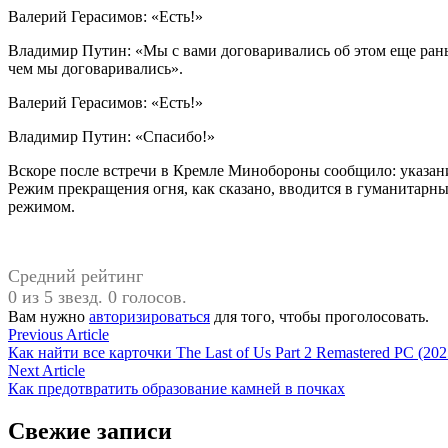
Валерий Герасимов: «Есть!»
Владимир Путин: «Мы с вами договаривались об этом еще ран
чем мы договаривались».
Валерий Герасимов: «Есть!»
Владимир Путин: «Спасибо!»
Вскоре после встречи в Кремле Минобороны сообщило: указан
Режим прекращения огня, как сказано, вводится в гуманитарн
режимом.
Средний рейтинг
0 из 5 звезд. 0 голосов.
Вам нужно
авторизироваться
для того, чтобы проголосовать.
Навигация
Previous
Previous Article
article:
Как найти все карточки The Last of Us Part 2 Remastered PC (202
по
Next
Next Article
записям
article:
Как предотвратить образование камней в почках
Свежие записи